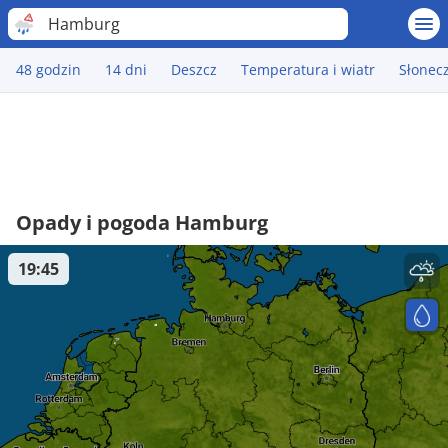
Hamburg
48 godzin
14 dni
Deszcz
Temperatura i wiatr
Słonec
Opady i pogoda Hamburg
19:45