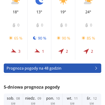
18°
13°
19°
24°
0
0
0
0
65 %
90 %
90 %
85 %
3
1
2
2
Prognoza pogody na 48 godzin
5-dniowa prognoza pogody
sob.
niedz.
pon.
wt.
śr.
08
09
10
11
12
sie
sie
sie
sie
sie