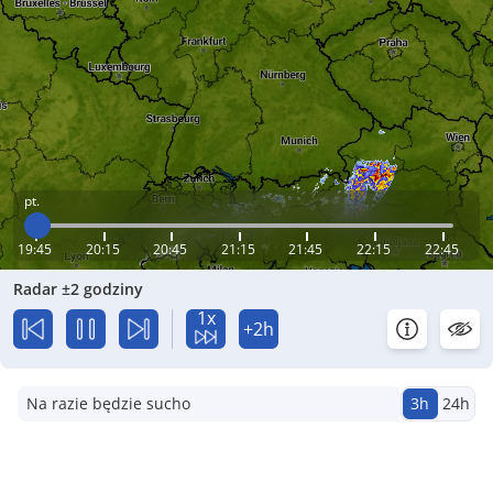
pt.
19:45
20:15
20:45
21:15
21:45
22:15
22:45
Radar ±2 godziny
1x
+2h
Na razie będzie sucho
3h
24h