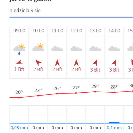
niedziela
9 sie
09:00
10:00
11:00
12:00
13:00
14:00
15
1 Bft
2 Bft
2 Bft
2 Bft
3 Bft
3 Bft
3 
3
29°
28°
27°
26°
23°
20°
0,03 mm
0 mm
0 mm
0 mm
0 mm
0,1 mm
0