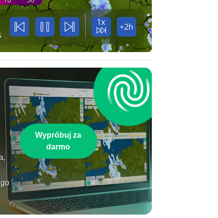
1x
+2h
5
Wypróbuj za
darmo
a,
ego