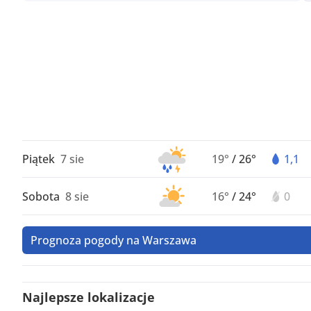
Piątek
7 sie
19°
/
26°
1,1
Sobota
8 sie
16°
/
24°
0
Prognoza pogody na Warszawa
Najlepsze lokalizacje