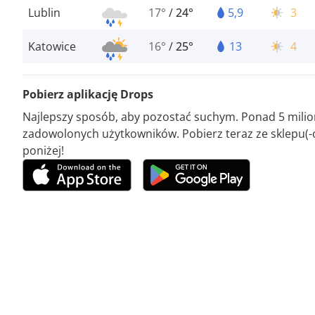
Lublin
17°
/
24°
5,9
3
Katowice
16°
/
25°
13
4
Pobierz aplikację Drops
Najlepszy sposób, aby pozostać suchym. Ponad 5 mili
zadowolonych użytkowników. Pobierz teraz ze sklepu(-
poniżej!