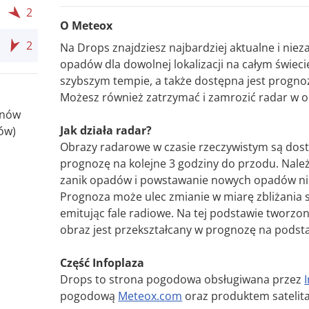
2
O Meteox
2
Na Drops znajdziesz najbardziej aktualne i ni
opadów dla dowolnej lokalizacji na całym świe
szybszym tempie, a także dostępna jest prognoz
Możesz również zatrzymać i zamrozić radar w o
onów
Jak działa radar?
ów)
Obrazy radarowe w czasie rzeczywistym są dos
prognozę na kolejne 3 godziny do przodu. Nale
zanik opadów i powstawanie nowych opadów nie
Prognoza może ulec zmianie w miarę zbliżania 
emitując fale radiowe. Na tej podstawie tworzo
obraz jest przekształcany w prognozę na podst
Część Infoplaza
Drops to strona pogodowa obsługiwana przez
pogodową
Meteox.com
oraz produktem sateli