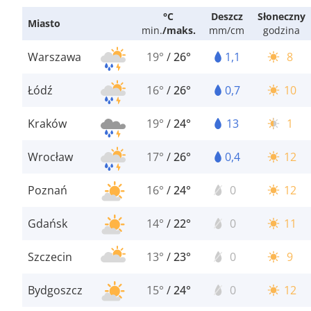
°C
Deszcz
Słoneczny
Miasto
min.
/
maks.
mm/cm
godzina
Warszawa
19°
/
26°
1,1
8
Łódź
16°
/
26°
0,7
10
Kraków
19°
/
24°
13
1
Wrocław
17°
/
26°
0,4
12
Poznań
16°
/
24°
0
12
Gdańsk
14°
/
22°
0
11
Szczecin
13°
/
23°
0
9
Bydgoszcz
15°
/
24°
0
12