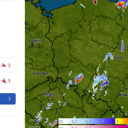
3
3
mm/hr
0,03
0,1
0,3
1
3
cm/hr
0,03
0,1
0,3
1
3