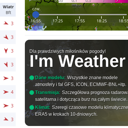
Wiatr
czw.
Bft
16:55
17:25
17:55
18:25
18:5
3
3
3
Dla prawdziwych miłośników pogody!
I'm Weather
3
Dane modelu:
Wszystkie znane modele
3
atmosfery i fal GFS, ICON, ECMWF-BNL+itp.
4
Transmisja:
Szczegółowa prognoza radarow
satelitarna i dotycząca burz na całym świecie.
3
Klimat:
Szeregi czasowe modelu klimatyczn
ERA5 w krokach 10-dniowych.
3