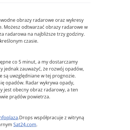
ezawodne obrazy radarowe oraz wykresy
cie. Możesz odtwarzać obrazy radarowe w
a radarowa na najbliższe trzy godziny.
kreślonym czasie.
tępne co 5 minut, a my dostarczamy
ży jednak zauważyć, że rozwój opadów,
 są uwzględniane w tej prognozie.
się opadów. Radar wykrywa opady,
ny jest obecny obraz radarowy, a ten
awie prądów powietrza.
Infoplaza
.Drops współpracuje z witryną
tarnym
Sat24.com
.