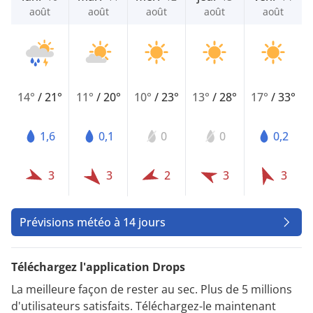
août
août
août
août
août
14°
/
21°
11°
/
20°
10°
/
23°
13°
/
28°
17°
/
33°
1,6
0,1
0
0
0,2
3
3
2
3
3
Prévisions météo à 14 jours
Téléchargez l'application Drops
La meilleure façon de rester au sec. Plus de 5 millions
d'utilisateurs satisfaits. Téléchargez-le maintenant