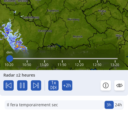
dim.
10:20
10:50
11:20
11:50
12:20
12:50
13:20
Radar ±2 heures
1x
+2h
Il fera temporairement sec
3h
24h