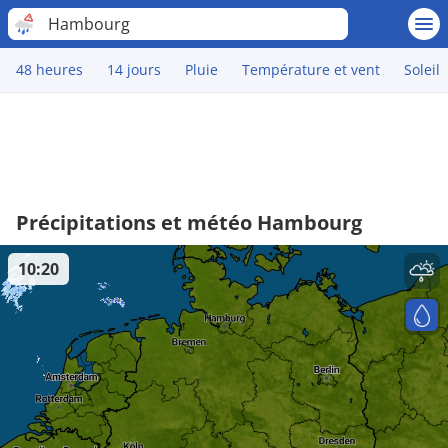
Hambourg
48 heures
14 jours
Pluie
Température et vent
Soleil
Précipitations et météo Hambourg
10:20