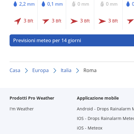
2,2
0,1
0
0
mm
mm
mm
mm
3
3
3
3
Bft
Bft
Bft
Bft
Previsioni meteo per 14 giorni
Casa
Europa
Italia
Roma
Prodotti Pro Weather
Applicazione mobile
I'm Weather
Android - Drops Rainalarm 
IOS - Drops Rainalarm Mete
iOS - Meteox