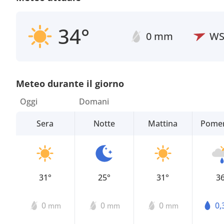
34°
0 mm
W
Meteo durante il giorno
Oggi
Domani
Sera
Notte
Mattina
Pomer
31°
25°
31°
3
0
0
0
0,
mm
mm
mm