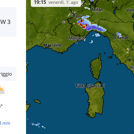
19:15
venerdì, 7. ago
SW
3
iggio
6°
3
mm