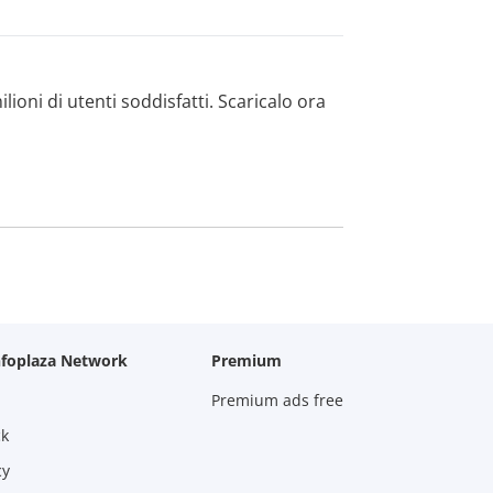
lioni di utenti soddisfatti. Scaricalo ora
nfoplaza Network
Premium
Premium ads free
ck
cy