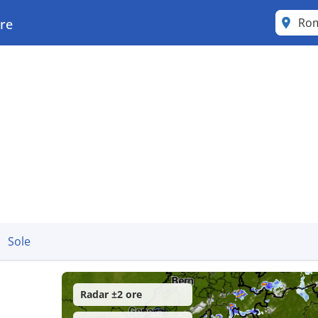
Ro
are
Sole
Radar ±2 ore