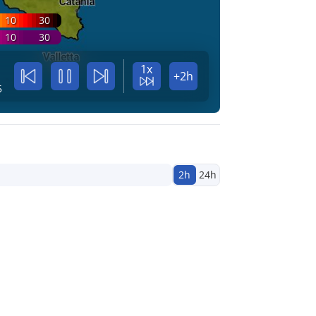
10
30
10
30
1x
+2h
5
2h
24h