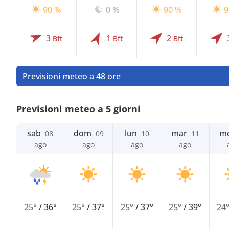
90 %
0 %
90 %
9
3
1
2
Bft
Bft
Bft
Previsioni meteo a 48 ore
Previsioni meteo a 5 giorni
sab
dom
lun
mar
m
08
09
10
11
ago
ago
ago
ago
25°
/
36°
25°
/
37°
25°
/
37°
25°
/
39°
24