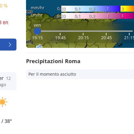
0 %
mm/hr
0,03
0,1
0,3
1
3
cm/hr
0,03
0,1
0,3
1
3
3
Bft
ven
19:15
19:45
20:15
20:45
21:1
Precipitazioni Roma
Per il momento asciutto
er
12
ago
°
/
38°