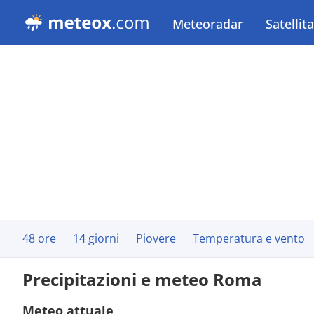
Meteoradar
Satellit
48 ore
14 giorni
Piovere
Temperatura e vento
Precipitazioni e meteo Roma
Meteo attuale