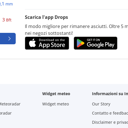
0,1
mm
Scarica l'app Drops
3
Bft
Il modo migliore per rimanere asciutti. Oltre 5 mi
nei negozi sottostanti!
Widget meteo
Informazioni su I
Meteoradar
Widget meteo
Our Story
oradar
Contatto e feedba
Disclaimer e priva