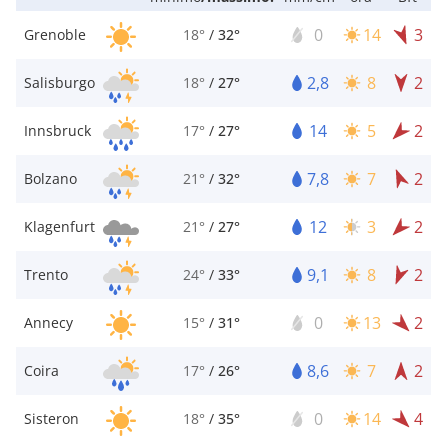
0
14
3
Grenoble
18°
/
32°
2,8
8
2
Salisburgo
18°
/
27°
14
5
2
Innsbruck
17°
/
27°
7,8
7
2
Bolzano
21°
/
32°
12
3
2
Klagenfurt
21°
/
27°
9,1
8
2
Trento
24°
/
33°
0
13
2
Annecy
15°
/
31°
8,6
7
2
Coira
17°
/
26°
0
14
4
Sisteron
18°
/
35°