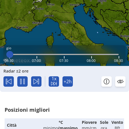
gio
06:30
07:00
07:30
08:00
08:30
Radar ±2 ore
1x
+2h
Posizioni migliori
°C
Piovere
Sole
Vento
Città
minimo
/
massimo.
mm/cm
ora
Bft