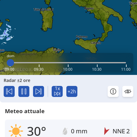
dom
09:00
09:30
10:00
10:30
11:00
Radar ±2 ore
1x
+2h
Meteo attuale
30°
0 mm
NNE
2