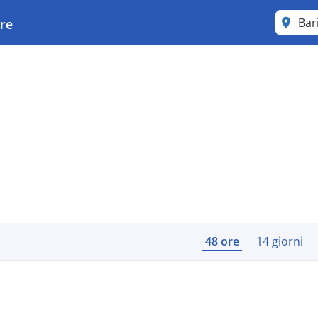
Bar
are
48 ore
14 giorni