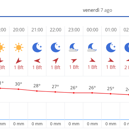
venerdì
7 ago
:00
20:00
21:00
22:00
23:00
00:00
01:00
02
1 Bft
1 Bft
1 Bft
Bft
1 Bft
1 Bft
1 Bft
2 
1°
30°
28°
27°
26°
26°
25°
2
 mm
0 mm
0 mm
0 mm
0 mm
0 mm
0 mm
0