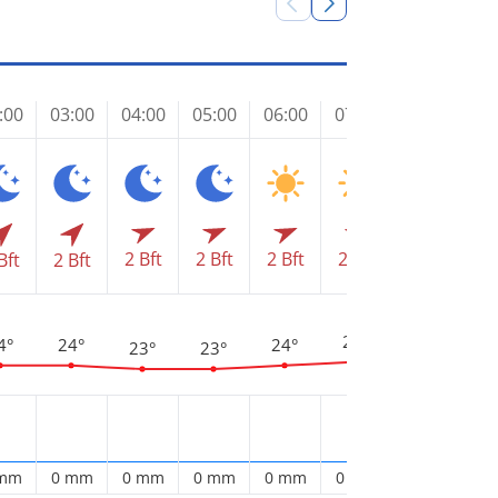
:00
03:00
04:00
05:00
06:00
07:00
08:00
09
2 Bft
2 Bft
2 Bft
2 Bft
Bft
2 Bft
2 Bft
2 
3
28°
25°
4°
24°
24°
23°
23°
 mm
0 mm
0 mm
0 mm
0 mm
0 mm
0 mm
0