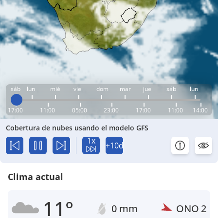
sáb
lun
mié
vie
dom
mar
jue
sáb
lun
17:00
11:00
05:00
23:00
17:00
11:00
14:00
Cobertura de nubes usando el modelo GFS
1x
+10d
Clima actual
11°
0 mm
ONO
2