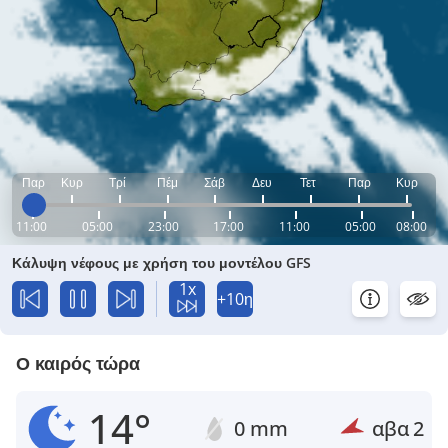
Παρ
Κυρ
Τρί
Πέμ
Σάβ
Δευ
Τετ
Παρ
Κυρ
11:00
05:00
23:00
17:00
11:00
05:00
08:00
Κάλυψη νέφους με χρήση του μοντέλου GFS
1x
+10η
Ο καιρός τώρα
14°
0 mm
αβα
2