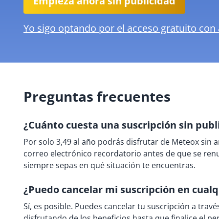
Empieza ahora sin publicidad
Yo sigo optando por el acceso gratuito con
Preguntas frecuentes
¿Cuánto cuesta una suscripción sin publ
Por solo 3,49 al año podrás disfrutar de Meteox sin 
correo electrónico recordatorio antes de que se re
siempre sepas en qué situación te encuentras.
¿Puedo cancelar mi suscripción en cua
Sí, es posible. Puedes cancelar tu suscripción a travé
disfrutando de los beneficios hasta que finalice el p