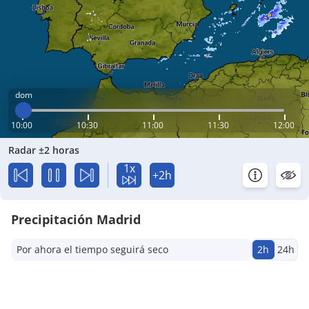
dom
10:00
10:30
11:00
11:30
12:00
Radar ±2 horas
1x
+2h
Precipitación Madrid
Por ahora el tiempo seguirá seco
2h
24h