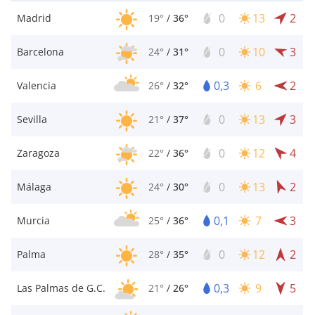
0
13
2
Madrid
19°
/
36°
0
10
3
Barcelona
24°
/
31°
0,3
6
2
Valencia
26°
/
32°
0
13
3
Sevilla
21°
/
37°
0
12
4
Zaragoza
22°
/
36°
0
13
2
Málaga
24°
/
30°
0,1
7
3
Murcia
25°
/
36°
0
12
2
Palma
28°
/
35°
0,3
9
5
Las Palmas de G.C.
21°
/
26°