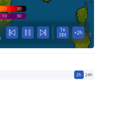
10
30
10
30
1x
+2h
5
2h
24h