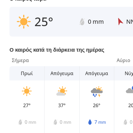
25°
0 mm
Ν
Ο καιρός κατά τη διάρκεια της ημέρας
Σήμερα
Αύριο
Πρωί
Απόγευμα
Απόγευμα
Νύ
27°
37°
26°
2
0
0
7
mm
mm
mm