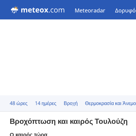
Meteoradar
Δορυφό
48 ώρες
14 ημέρες
Βροχή
Θερμοκρασία και Άνεμο
Βροχόπτωση και καιρός Τουλούζη
Ο καιρός τώρα