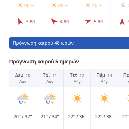
90 %
85 %
40 %
3
4
5
Bft
Bft
Bft
Πρόγνωση καιρού 48 ωρών
Πρόγνωση καιρού 5 ημερών
Δευ
Τρί
Τετ
Πέμ
Π
10
11
12
13
Αύγ
Αύγ
Αύγ
Αύγ
20°
/
32°
21°
/
34°
22°
/
36°
22°
/
38°
21