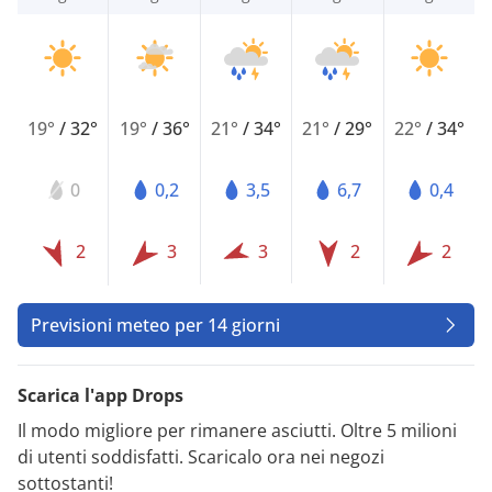
19°
/
32°
19°
/
36°
21°
/
34°
21°
/
29°
22°
/
34°
0
0,2
3,5
6,7
0,4
2
3
3
2
2
Previsioni meteo per 14 giorni
Scarica l'app Drops
Il modo migliore per rimanere asciutti. Oltre 5 milioni
di utenti soddisfatti. Scaricalo ora nei negozi
sottostanti!