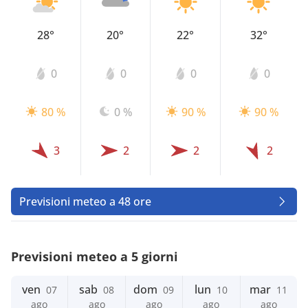
28°
20°
22°
32°
0
0
0
0
80 %
0 %
90 %
90 %
3
2
2
2
Previsioni meteo a 48 ore
Previsioni meteo a 5 giorni
ven
sab
dom
lun
mar
07
08
09
10
11
ago
ago
ago
ago
ago