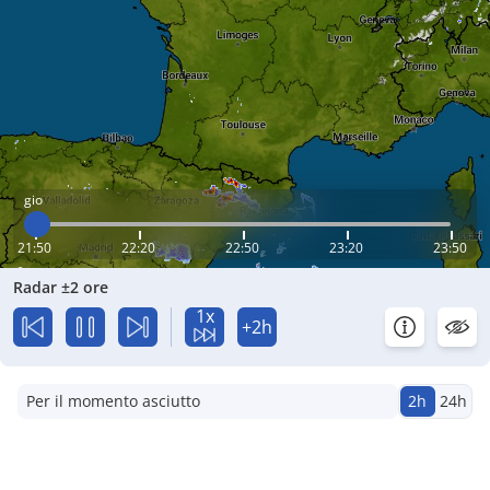
gio
21:50
22:20
22:50
23:20
23:50
Radar ±2 ore
1x
+2h
Per il momento asciutto
2h
24h