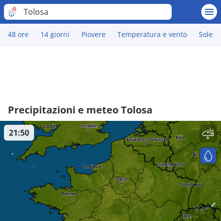
Tolosa
48 ore
14 giorni
Piovere
Temperatura e vento
Sole
Precipitazioni e meteo Tolosa
21:50