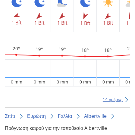
1 Bft
1 Bft
1 Bft
1 Bft
1 Bft
1 Bf
20°
20°
19°
19°
18°
18°
0 mm
0 mm
0 mm
0 mm
0 mm
0 m
14 ημέρες
Σπίτι
Ευρώπη
Γαλλία
Albertville
Πρόγνωση καιρού για την τοποθεσία Albertville