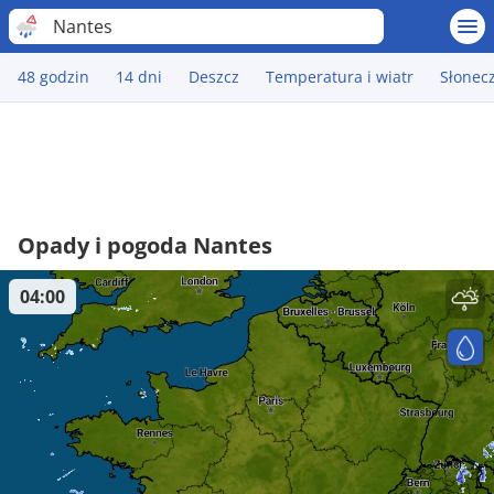
Nantes
48 godzin
14 dni
Deszcz
Temperatura i wiatr
Słonec
Opady i pogoda Nantes
04:00