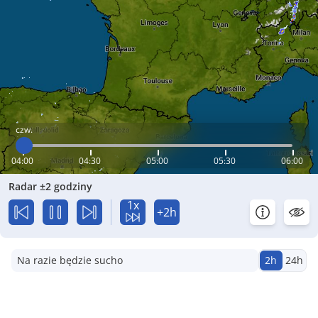
czw.
04:00
04:30
05:00
05:30
06:00
Radar ±2 godziny
1x
+2h
Na razie będzie sucho
2h
24h