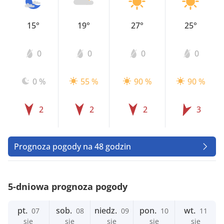
15°
19°
27°
25°
0
0
0
0
0 %
55 %
90 %
90 %
2
2
2
3
Prognoza pogody na 48 godzin
5-dniowa prognoza pogody
pt.
sob.
niedz.
pon.
wt.
07
08
09
10
11
sie
sie
sie
sie
sie