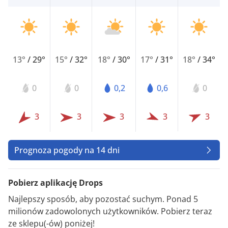
13°
/
29°
15°
/
32°
18°
/
30°
17°
/
31°
18°
/
34°
0
0
0,2
0,6
0
3
3
3
3
3
Prognoza pogody na 14 dni
Pobierz aplikację Drops
Najlepszy sposób, aby pozostać suchym. Ponad 5
milionów zadowolonych użytkowników. Pobierz teraz
ze sklepu(-ów) poniżej!