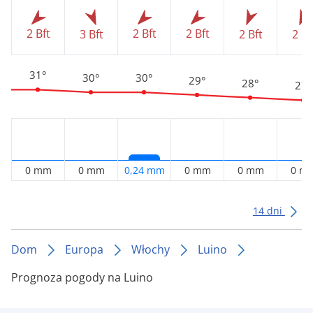
2 Bft
2 Bft
2 Bft
3 Bft
2 Bft
2 Bf
31°
30°
30°
29°
28°
27°
0 mm
0 mm
0,24 mm
0 mm
0 mm
0 m
14 dni
Dom
Europa
Włochy
Luino
Prognoza pogody na Luino