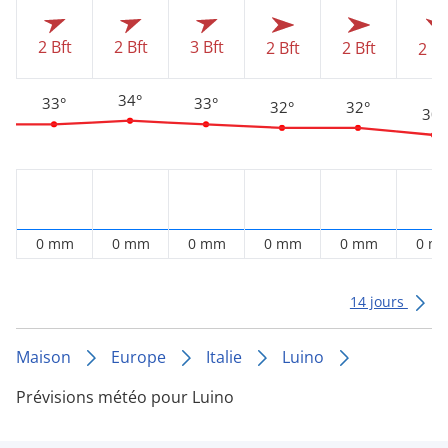
2 Bft
2 Bft
3 Bft
2 Bft
2 Bft
2 Bf
34°
33°
33°
32°
32°
30°
0 mm
0 mm
0 mm
0 mm
0 mm
0 m
14 jours
Maison
Europe
Italie
Luino
Prévisions météo pour Luino