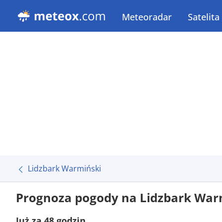
Meteoradar
Satelita
Lidzbark Warmiński
Prognoza pogody na Lidzbark War
Już za 48 godzin