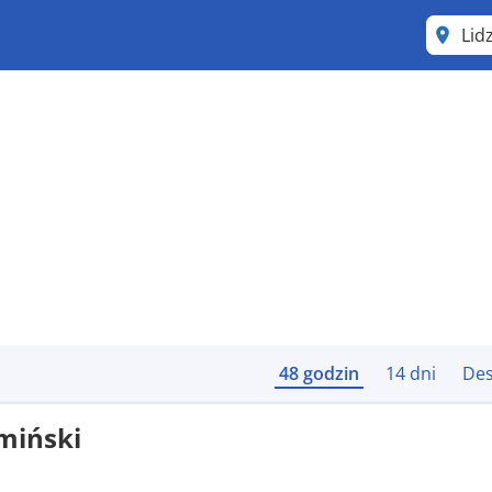
Lid
48 godzin
14 dni
Des
miński