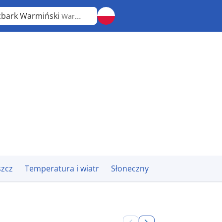
zbark Warmiński
Warmińsko-Mazurskie
zcz
Temperatura i wiatr
Słoneczny