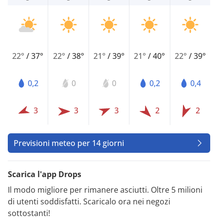
22°
/
37°
22°
/
38°
21°
/
39°
21°
/
40°
22°
/
39°
0,2
0
0
0,2
0,4
3
3
3
2
2
Previsioni meteo per 14 giorni
Scarica l'app Drops
Il modo migliore per rimanere asciutti. Oltre 5 milioni
di utenti soddisfatti. Scaricalo ora nei negozi
sottostanti!