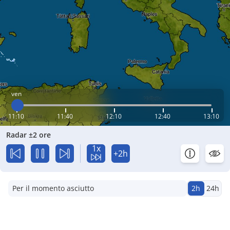
ven
11:10
11:40
12:10
12:40
13:10
Radar ±2 ore
1x
+2h
Per il momento asciutto
2h
24h