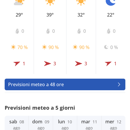
29°
39°
32°
22°
0
0
0
0
70 %
90 %
90 %
0 %
1
3
3
1
Previsioni meteo a 48 ore
Previsioni meteo a 5 giorni
sab
dom
lun
mar
mer
08
09
10
11
12
ago
ago
ago
ago
ago