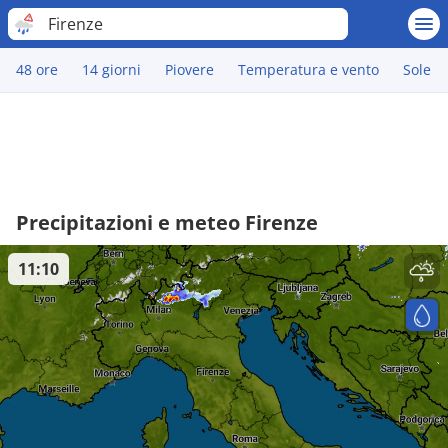
Firenze
48 ore
14 giorni
Piovere
Temperatura e vento
Sole
Precipitazioni e meteo Firenze
11:10