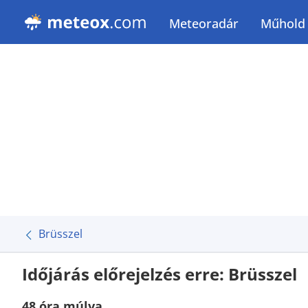
Meteoradár
Műhold
Brüsszel
Időjárás előrejelzés erre: Brüsszel
48 óra múlva