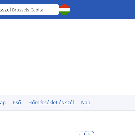
sszel
Brussels Capital
nap
Eső
Hőmérséklet és szél
Nap