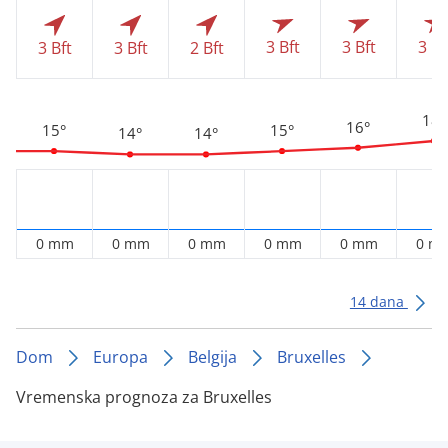
3 Bft
3 Bft
3 Bf
3 Bft
3 Bft
2 Bft
18°
16°
15°
15°
14°
14°
0 mm
0 mm
0 mm
0 mm
0 mm
0 m
14 dana
Dom
Europa
Belgija
Bruxelles
Vremenska prognoza za Bruxelles