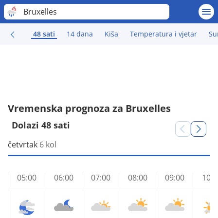
Bruxelles
48 sati
14 dana
Kiša
Temperatura i vjetar
Su
Vremenska prognoza za Bruxelles
Dolazi 48 sati
četvrtak
6 kol
05:00
06:00
07:00
08:00
09:00
10:0