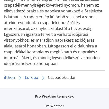
csapadékmennyiséget követheti nyomon, hanem az
elkövetkező órákra és napokra vonatkozó előrejelzést
is láthatja. A radartérkép különböző színei azonnali
áttekintést adnak a csapadék típusáról és
intenzitásáról, az enyhe szitálástól a heves esőig.
Egyszerűen igazítsa terveit a várható időjárási
viszonyokhoz, és maradjon naprakész az időjárás
alakulásáról hónapban. Látogasson el oldalunkra a
csapadékkal kapcsolatos megbízható és naprakész
információkért, és mindig legyen felkészülve minden
időjárási helyzetre hónapban.
itthon
Európa
Csapadékradar
Pro Weather termékek
I'm Weather