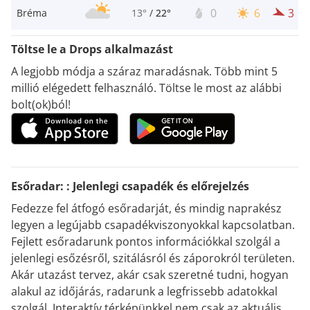
0
6
3
Bréma
13°
/
22°
Töltse le a Drops alkalmazást
A legjobb módja a száraz maradásnak. Több mint 5
millió elégedett felhasználó. Töltse le most az alábbi
bolt(ok)ból!
Esőradar: : Jelenlegi csapadék és előrejelzés
Fedezze fel átfogó esőradarját, és mindig naprakész
legyen a legújabb csapadékviszonyokkal kapcsolatban.
Fejlett esőradarunk pontos információkkal szolgál a
jelenlegi esőzésről, szitálásról és záporokról területen.
Akár utazást tervez, akár csak szeretné tudni, hogyan
alakul az időjárás, radarunk a legfrissebb adatokkal
szolgál. Interaktív térképünkkel nem csak az aktuális