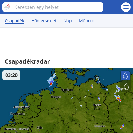
Csapadék
Hőmérséklet
Nap
Műhold
Csapadékradar
03:20