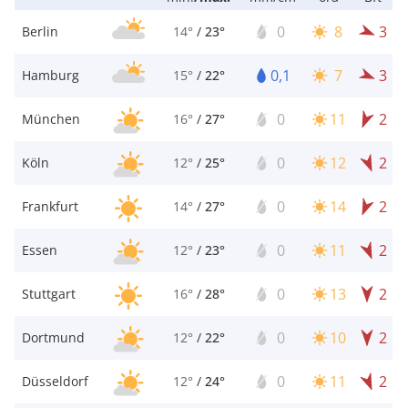
0
8
3
Berlin
14°
/
23°
0,1
7
3
Hamburg
15°
/
22°
0
11
2
München
16°
/
27°
0
12
2
Köln
12°
/
25°
0
14
2
Frankfurt
14°
/
27°
0
11
2
Essen
12°
/
23°
0
13
2
Stuttgart
16°
/
28°
0
10
2
Dortmund
12°
/
22°
0
11
2
Düsseldorf
12°
/
24°