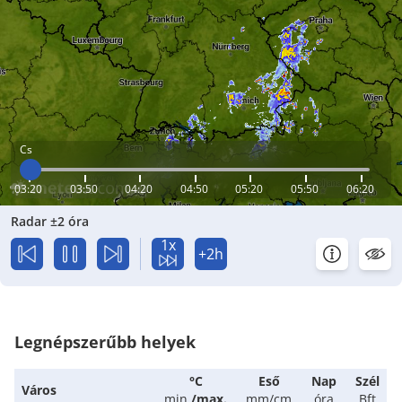
Cs
03:20
03:50
04:20
04:50
05:20
05:50
06:20
Radar ±2 óra
1x
+2h
Legnépszerűbb helyek
°C
Eső
Nap
Szél
Város
min.
/
max.
mm/cm
óra
Bft