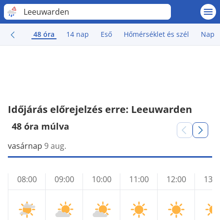
Leeuwarden
48 óra
14 nap
Eső
Hőmérséklet és szél
Nap
Időjárás előrejelzés erre: Leeuwarden
48 óra múlva
vasárnap
9 aug.
08:00
09:00
10:00
11:00
12:00
13:0