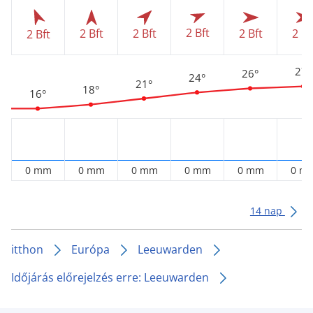
2 Bft
2 Bft
2 Bft
2 Bft
2 Bf
2 Bft
27°
26°
24°
21°
18°
16°
0 mm
0 mm
0 mm
0 mm
0 mm
0 m
14 nap
itthon
Európa
Leeuwarden
Időjárás előrejelzés erre: Leeuwarden