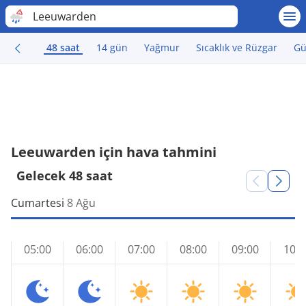
Leeuwarden
48 saat
14 gün
Yağmur
Sıcaklık ve Rüzgar
Gü
Leeuwarden için hava tahmini
Gelecek 48 saat
Cumartesi
8 Ağu
05:00
06:00
07:00
08:00
09:00
10:0