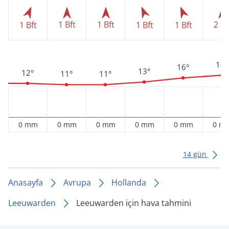
1 Bft
1 Bft
2 Bf
1 Bft
1 Bft
1 Bft
18°
16°
13°
12°
11°
11°
0 mm
0 mm
0 mm
0 mm
0 mm
0 m
14 gün
Anasayfa
Avrupa
Hollanda
Leeuwarden
Leeuwarden için hava tahmini