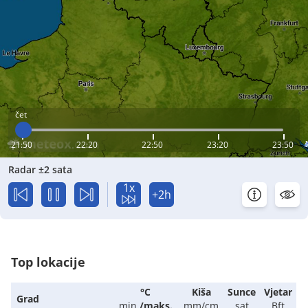
čet
21:50
22:20
22:50
23:20
23:50
Radar ±2 sata
1x
+2h
Top lokacije
°C
Kiša
Sunce
Vjetar
Grad
min.
/
maks.
mm/cm
sat
Bft