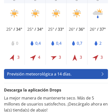
25°
/
34°
25°
/
34°
25°
/
33°
26°
/
36°
26°
/
37°
0
0,4
0,4
0,7
2
3
4
3
3
3
Previsión meteorológica a 14 días.
Descarga la aplicación Drops
La mejor manera de mantenerte seco. Más de 5
millones de usuarios satisfechos. ¡Descárgalo ahora en
la(s) tienda(s) de abajo!