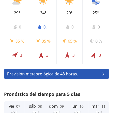
29°
34°
29°
25°
0
0,1
0
0
85 %
85 %
65 %
0 %
3
3
3
3
Previsión meteorológica de 48 horas.
Pronóstico del tiempo para 5 días
vie
sáb
dom
lun
mar
07
08
09
10
11
ago
ago
ago
ago
ago