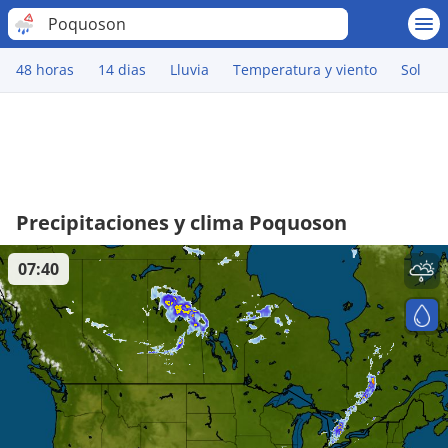
Poquoson
48 horas
14 dias
Lluvia
Temperatura y viento
Sol
Precipitaciones y clima Poquoson
07:40