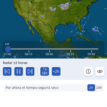
jue
07:40
08:10
08:40
09:10
09:40
Radar ±2 horas
1x
+2h
Por ahora el tiempo seguirá seco
2h
24h