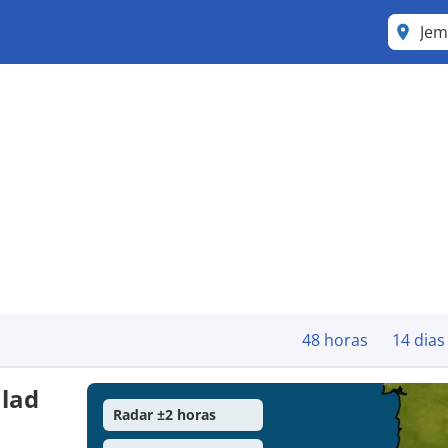
Jem
48 horas
14 dias
ulad
Radar ±2 horas