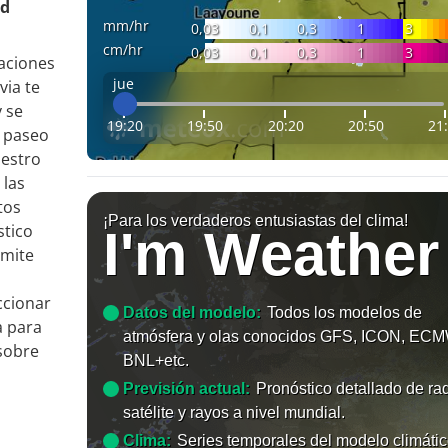
ad
mm/hr
0,03
0,1
0,3
1
3
cm/hr
0,03
0,1
0,3
1
3
taciones
jue
via te
 se
19:20
19:50
20:20
20:50
21
n paseo
uestro
 las
tos
¡Para los verdaderos entusiastas del clima!
stico
I'm Weather
rmite
ccionar
Datos del modelo:
Todos los modelos de
a para
atmósfera y olas conocidos GFS, ICON, EC
sobre
BNL+etc.
Previsión actual:
Pronóstico detallado de rad
satélite y rayos a nivel mundial.
Clima:
Series temporales del modelo climáti