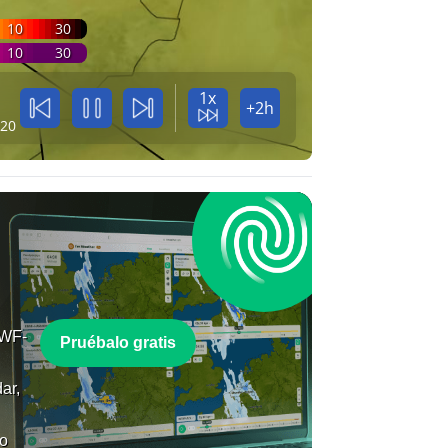
10
30
10
30
1x
+2h
:20
MWF-
Pruébalo gratis
ar,
co