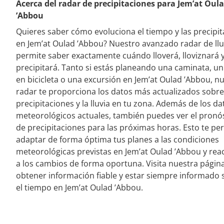
Acerca del radar de precipitaciones para Jem’at Oul
’Abbou
Quieres saber cómo evoluciona el tiempo y las precipi
en Jem’at Oulad ’Abbou? Nuestro avanzado radar de llu
permite saber exactamente cuándo lloverá, lloviznará y
precipitará. Tanto si estás planeando una caminata, u
en bicicleta o una excursión en Jem’at Oulad ’Abbou, n
radar te proporciona los datos más actualizados sobre
precipitaciones y la lluvia en tu zona. Además de los da
meteorológicos actuales, también puedes ver el pronó
de precipitaciones para las próximas horas. Esto te pe
adaptar de forma óptima tus planes a las condiciones
meteorológicas previstas en Jem’at Oulad ’Abbou y rea
a los cambios de forma oportuna. Visita nuestra págin
obtener información fiable y estar siempre informado 
el tiempo en Jem’at Oulad ’Abbou.