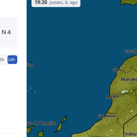
19:20
jueves, 6. ago
N
4
2h
24h