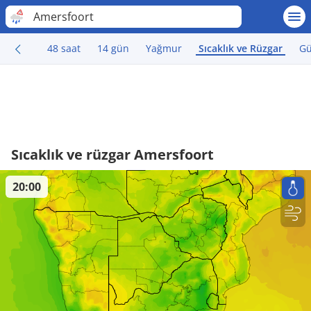
Amersfoort
48 saat
14 gün
Yağmur
Sıcaklık ve Rüzgar
G
Sıcaklık ve rüzgar Amersfoort
20:00