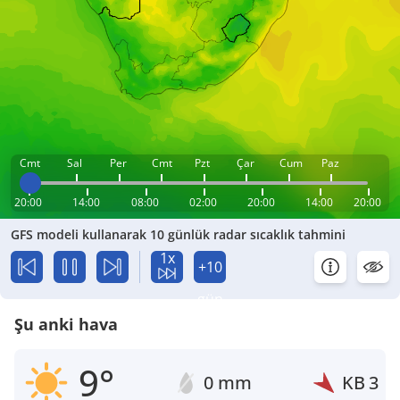
Cmt
Sal
Per
Cmt
Pzt
Çar
Cum
Paz
20:00
14:00
08:00
02:00
20:00
14:00
20:00
GFS modeli kullanarak 10 günlük radar sıcaklık tahmini
1x
+10
gün
Şu anki hava
9°
0 mm
KB
3