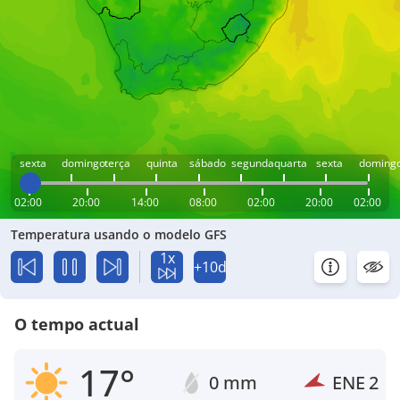
sexta
domingo
terça
quinta
sábado
segunda
quarta
sexta
doming
02:00
20:00
14:00
08:00
02:00
20:00
02:00
Temperatura usando o modelo GFS
1x
+10d
O tempo actual
17°
0 mm
ENE
2