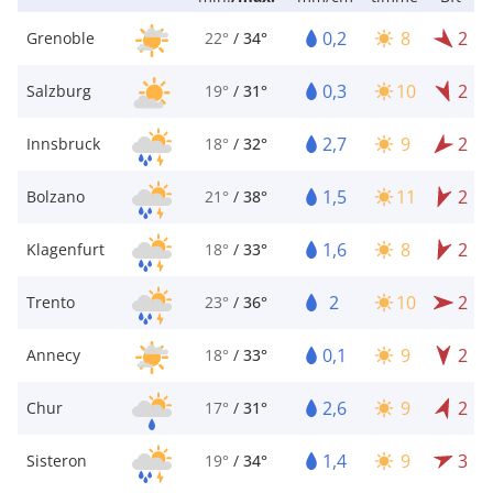
0,2
8
2
Grenoble
22°
/
34°
0,3
10
2
Salzburg
19°
/
31°
2,7
9
2
Innsbruck
18°
/
32°
1,5
11
2
Bolzano
21°
/
38°
1,6
8
2
Klagenfurt
18°
/
33°
2
10
2
Trento
23°
/
36°
0,1
9
2
Annecy
18°
/
33°
2,6
9
2
Chur
17°
/
31°
1,4
9
3
Sisteron
19°
/
34°