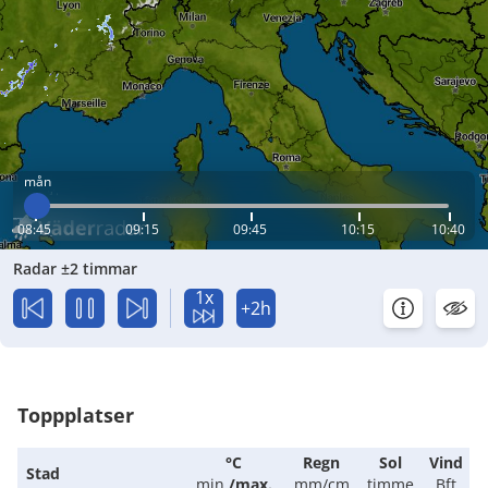
mån
08:45
09:15
09:45
10:15
10:40
Radar ±2 timmar
1x
+2h
Toppplatser
°C
Regn
Sol
Vind
Stad
min.
/
max.
mm/cm
timme
Bft