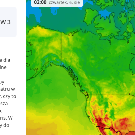
02:00
czwartek, 6. sie
SW
3
e dla
lne
y i
iatru w
, czy to
asza
ci
ris. W
y do