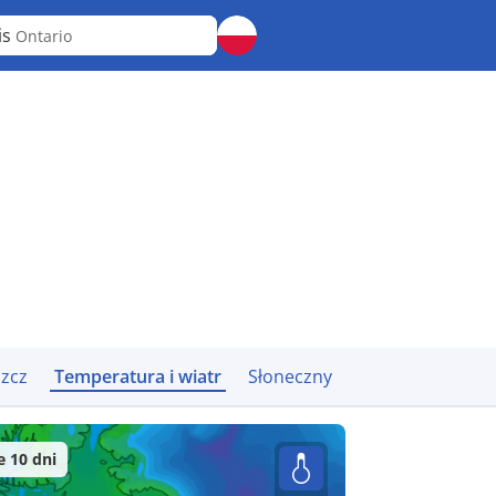
is
Ontario
zcz
Temperatura i wiatr
Słoneczny
 10 dni