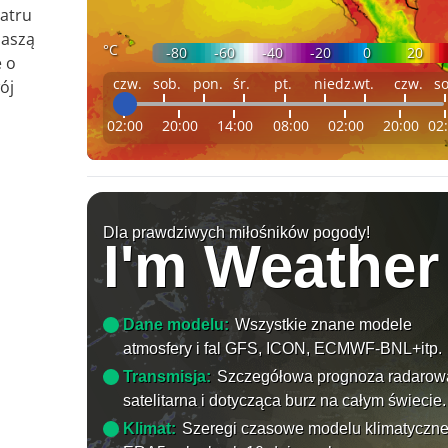
iatru
naszą
°C
-80
-60
-40
-20
0
20
e o
czw.
sob.
pon.
śr.
pt.
niedz.
wt.
czw.
so
ój
02:00
20:00
14:00
08:00
02:00
20:00
02
Dla prawdziwych miłośników pogody!
I'm Weather
Dane modelu:
Wszystkie znane modele
atmosfery i fal GFS, ICON, ECMWF-BNL+itp.
Transmisja:
Szczegółowa prognoza radarow
satelitarna i dotycząca burz na całym świecie.
Klimat:
Szeregi czasowe modelu klimatyczn