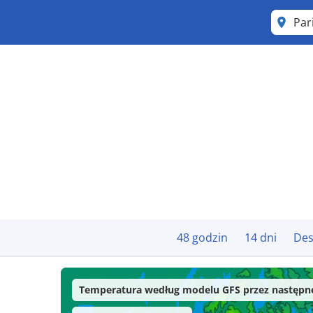
Par
48 godzin
14 dni
Des
Temperatura według modelu GFS przez następne