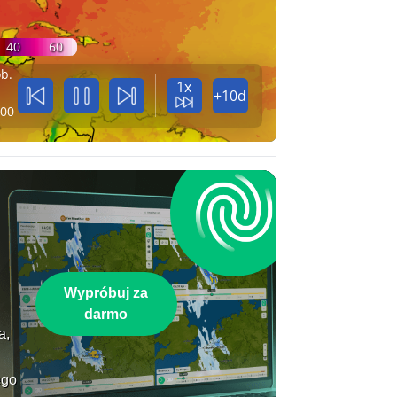
40
60
b.
1x
+10d
:00
Wypróbuj za
darmo
a,
ego