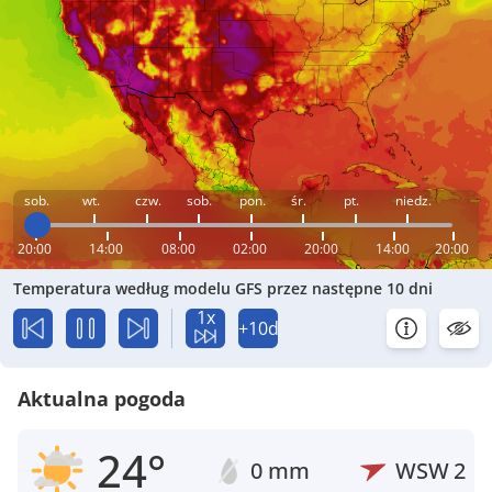
sob.
wt.
czw.
sob.
pon.
śr.
pt.
niedz.
20:00
14:00
08:00
02:00
20:00
14:00
20:00
Temperatura według modelu GFS przez następne 10 dni
1x
+10d
Aktualna pogoda
24°
0 mm
WSW
2