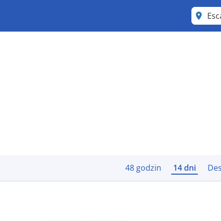
Esc
48 godzin
14 dni
Des