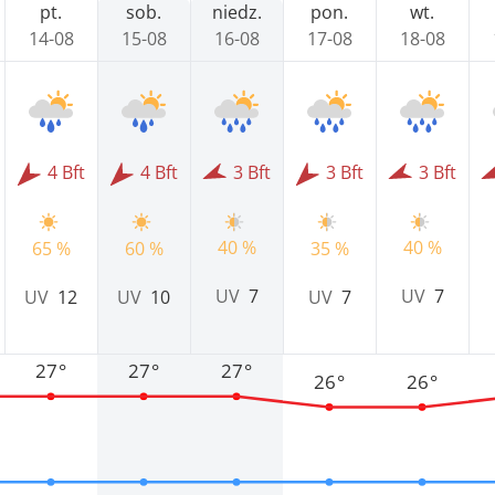
pt.
sob.
niedz.
pon.
wt.
14-08
15-08
16-08
17-08
18-08
4 Bft
4 Bft
3 Bft
3 Bft
3 Bft
40 %
40 %
65 %
60 %
35 %
UV
7
UV
7
UV
12
UV
10
UV
7
27°
27°
27°
26°
26°