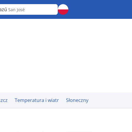
azú
San José
zcz
Temperatura i wiatr
Słoneczny