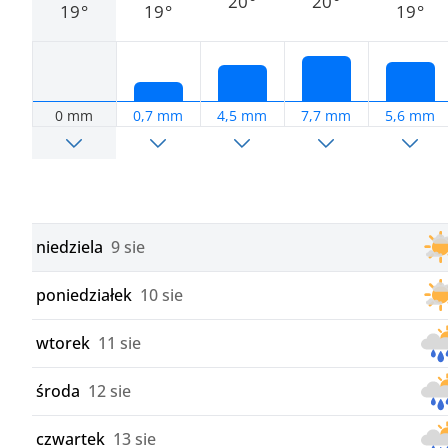
20°
20°
19°
19°
19°
0 mm
0,7 mm
4,5 mm
7,7 mm
5,6 mm
niedziela
9 sie
poniedziałek
10 sie
wtorek
11 sie
środa
12 sie
czwartek
13 sie