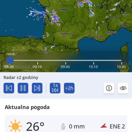
niedz.
08:40
09:10
09:40
10:10
10:40
Radar ±2 godziny
1x
+2h
Aktualna pogoda
26°
0 mm
ENE
2