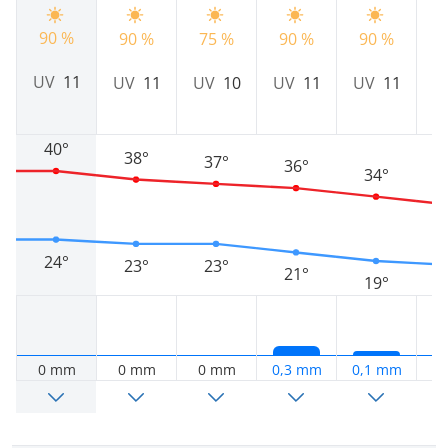
90 %
90 %
75 %
90 %
90 %
8
UV
11
UV
11
UV
10
UV
11
UV
11
40°
38°
37°
36°
34°
24°
23°
23°
21°
19°
0 mm
0 mm
0 mm
0,3 mm
0,1 mm
0