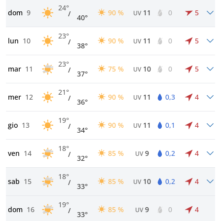
24°
dom
9
90 %
11
0
5
/
UV
40°
23°
lun
10
90 %
11
0
5
/
UV
38°
23°
mar
11
75 %
10
0
5
/
UV
37°
21°
mer
12
90 %
11
0,3
4
/
UV
36°
19°
gio
13
90 %
11
0,1
4
/
UV
34°
18°
ven
14
85 %
9
0,2
4
/
UV
32°
18°
sab
15
85 %
10
0,2
4
/
UV
33°
19°
dom
16
85 %
9
0
4
/
UV
33°