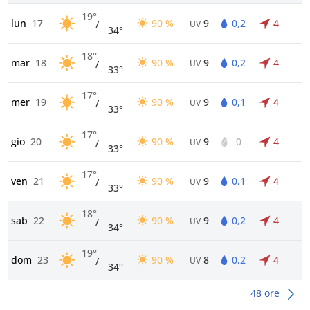
19°
lun
17
90 %
9
0,2
4
/
UV
34°
18°
mar
18
90 %
9
0,2
4
/
UV
33°
17°
mer
19
90 %
9
0,1
4
/
UV
33°
17°
gio
20
90 %
9
0
4
/
UV
33°
17°
ven
21
90 %
9
0,1
4
/
UV
33°
18°
sab
22
90 %
9
0,2
4
/
UV
34°
19°
dom
23
90 %
8
0,2
4
/
UV
34°
48 ore