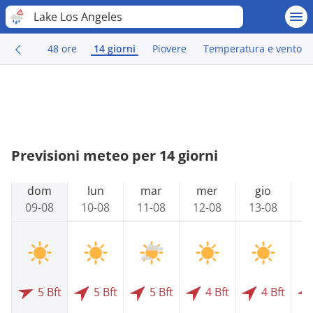
Lake Los Angeles
48 ore
14 giorni
Piovere
Temperatura e vento
Previsioni meteo per 14 giorni
dom
lun
mar
mer
gio
09-08
10-08
11-08
12-08
13-08
1
5 Bft
5 Bft
5 Bft
4 Bft
4 Bft