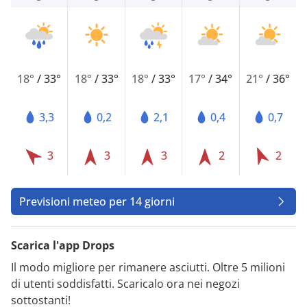
18°
/
33°
18°
/
33°
18°
/
33°
17°
/
34°
21°
/
36°
3,3
0,2
2,1
0,4
0,7
3
3
3
2
2
Previsioni meteo per 14 giorni
Scarica l'app Drops
Il modo migliore per rimanere asciutti. Oltre 5 milioni
di utenti soddisfatti. Scaricalo ora nei negozi
sottostanti!