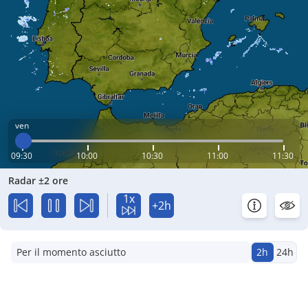
ven
09:30
10:00
10:30
11:00
11:30
Radar ±2 ore
1x
+2h
Per il momento asciutto
2h
24h