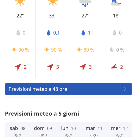
22°
33°
27°
18°
0
0,1
1
0
90 %
90 %
80 %
0 %
2
3
3
2
Previsioni meteo a 48 ore
Previsioni meteo a 5 giorni
sab
dom
lun
mar
mer
08
09
10
11
12
ago
ago
ago
ago
ago