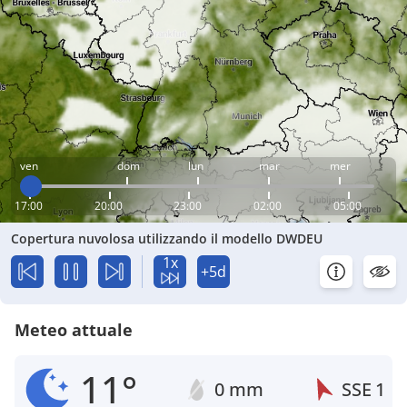
ven
dom
lun
mar
mer
17:00
20:00
23:00
02:00
05:00
Copertura nuvolosa utilizzando il modello DWDEU
1x
+5d
Meteo attuale
11°
0 mm
SSE
1