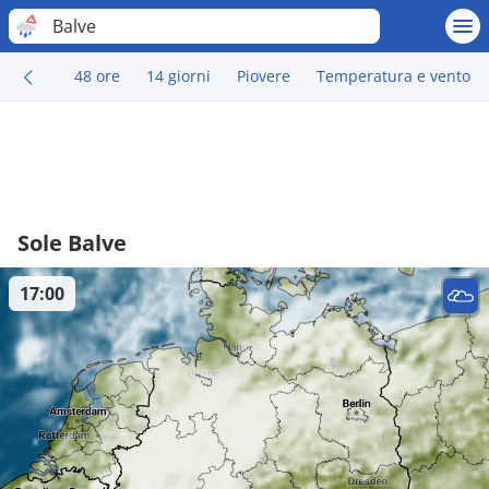
Balve
48 ore
14 giorni
Piovere
Temperatura e vento
Sole Balve
17:00