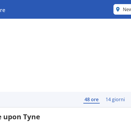
New
are
48 ore
14 giorni
e upon Tyne