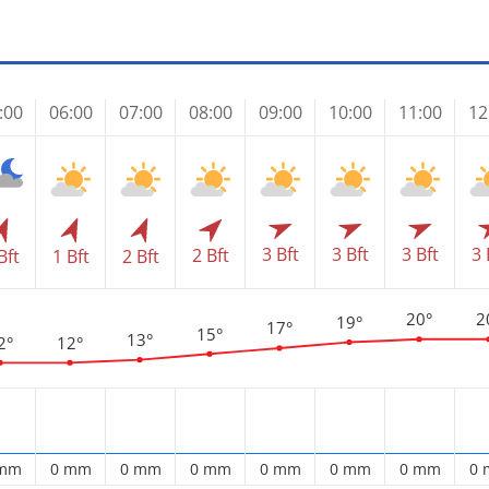
:00
06:00
07:00
08:00
09:00
10:00
11:00
12
3 Bft
3 Bft
3 Bft
3 
2 Bft
Bft
1 Bft
2 Bft
20°
2
19°
17°
15°
13°
2°
12°
 mm
0 mm
0 mm
0 mm
0 mm
0 mm
0 mm
0