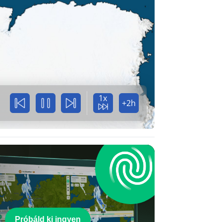
1x
+2h
Próbáld ki ingyen