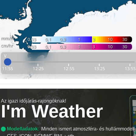
mm/hr
0,03
0,1
0,3
1
3
10
30
cm/hr
0,03
0,1
0,3
1
3
10
30
V
11:55
12:25
12:55
13:25
13:55
Az igazi időjárás-rajongóknak!
I'm Weather
Modelladatok:
Minden ismert atmoszféra- és hullámmodell