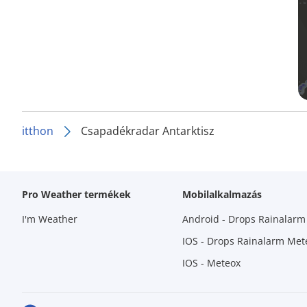
itthon
Csapadékradar Antarktisz
Pro Weather termékek
Mobilalkalmazás
I'm Weather
Android - Drops Rainalar
IOS - Drops Rainalarm Met
IOS - Meteox