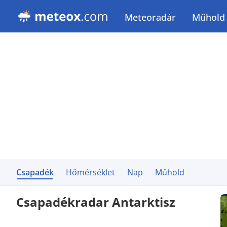
Meteoradár
Műhold
Csapadék
Hőmérséklet
Nap
Műhold
Csapadékradar Antarktisz