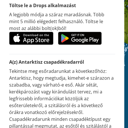
Töltse le a Drops alkalmazást
A legjobb módja a száraz maradásnak. Több
mint 5 millió elégedett felhasználó. Töltse le
most az alábbi bolt(ok)ból!
A(z) Antarktisz csapadékradarról
Tekintse meg esőradarunkat a következőhöz:
Antarktisz, hogy megtudja, kimehet-e szárazon a
szabadba, vagy várható-e eső. Akár sétát,
kerékpározást vagy kirándulást tervez, mi a
legfrissebb információkat közöljük az
esőterületekről, a szitálásról és a következő
órákra vonatkozó előrejelzésekről.
Csapadékradarunk minden csapadéktípust egy
pillantással megmutat, az esőtől és szitálástól a