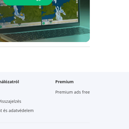
hálózatról
Premium
Premium ads free
Visszajelzés
zat és adatvédelem