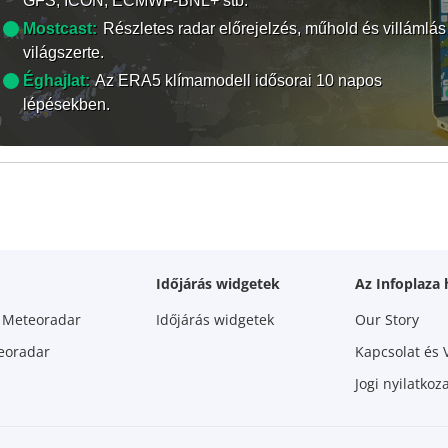
GFS, ICON, ECMWF-BNL+ stb.
Mostcast:
Részletes radar előrejelzés, műhold és villámlás
világszerte.
Éghajlat:
Az ERA5 klímamodell idősorai 10 napos
lépésekben.
Időjárás widgetek
Az Infoplaza 
m Meteoradar
Időjárás widgetek
Our Story
eoradar
Kapcsolat és 
Jogi nyilatko