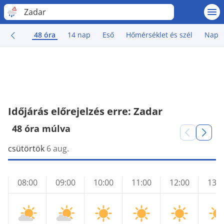
Zadar
48 óra
14 nap
Eső
Hőmérséklet és szél
Nap
Időjárás előrejelzés erre: Zadar
48 óra múlva
csütörtök
6 aug.
08:00
09:00
10:00
11:00
12:00
13:0