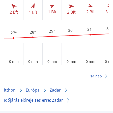
1 Bft
2 Bft
3 Bf
2 Bft
2 Bft
1 Bft
32°
31°
30°
29°
28°
27°
0 mm
0 mm
0 mm
0 mm
0 mm
0 m
14 nap
itthon
Európa
Zadar
Időjárás előrejelzés erre: Zadar