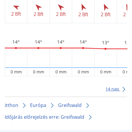
2 Bft
2 Bft
2 Bft
2 Bft
2 Bft
2 Bf
14°
14°
14°
14°
13°
13°
0 mm
0 mm
0 mm
0 mm
0 mm
0 m
14 nap
itthon
Európa
Greifswald
Időjárás előrejelzés erre: Greifswald