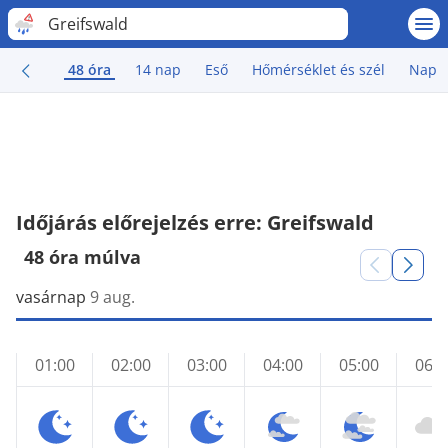
Greifswald
48 óra
14 nap
Eső
Hőmérséklet és szél
Nap
Időjárás előrejelzés erre: Greifswald
48 óra múlva
vasárnap
9 aug.
01:00
02:00
03:00
04:00
05:00
06:0