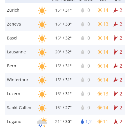
0
14
2
Zürich
15°
/
31°
0
13
2
Ženeva
16°
/
33°
0
14
2
Basel
15°
/
32°
0
14
2
Lausanne
20°
/
32°
0
14
2
Bern
15°
/
31°
0
14
2
Winterthur
15°
/
31°
0
13
2
Luzern
16°
/
31°
0
14
2
Sankt Gallen
16°
/
27°
1,2
11
2
Lugano
21°
/
30°