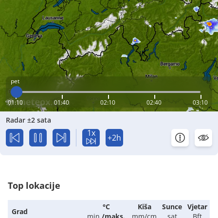
pet
01:10
01:40
02:10
02:40
03:10
Radar ±2 sata
1x
+2h
Top lokacije
°C
Kiša
Sunce
Vjetar
Grad
min.
/
maks.
mm/cm
sat
Bft