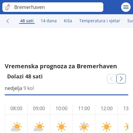
Bremerhaven
48 sati
14 dana
Kiša
Temperatura i vjetar
Su
Vremenska prognoza za Bremerhaven
Dolazi 48 sati
nedjelja
9 kol
08:00
09:00
10:00
11:00
12:00
13:0