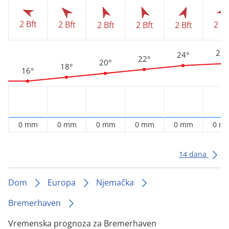
2 Bft
2 Bft
2 Bf
2 Bft
2 Bft
2 Bft
25°
24°
22°
20°
18°
16°
0 mm
0 mm
0 mm
0 mm
0 mm
0 m
14 dana
Dom
Europa
Njemačka
Bremerhaven
Vremenska prognoza za Bremerhaven