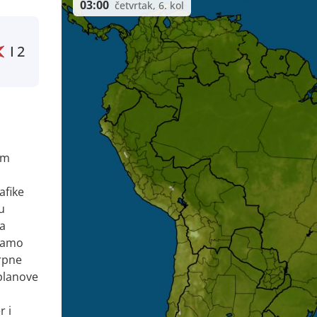
03:00
četvrtak, 6. kol
I
2
am
afike
u
za
 samo
crpne
planove
r i