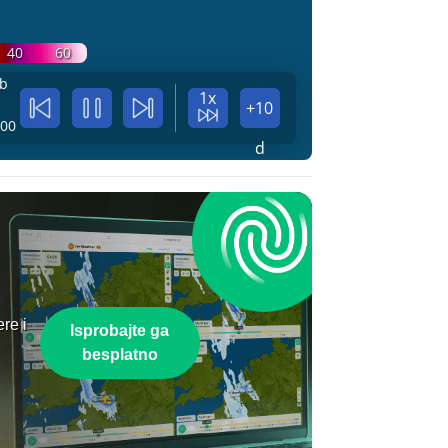
40
60
b
1x
+10
:00
d
re i
Isprobajte ga
besplatno