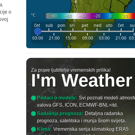
a.
ije o
°C
−80
−60
−40
−20
0
20
svoj
čet
sub
pon
sri
pet
ned
uto
čet
su
03:00
21:00
15:00
09:00
03:00
21:00
03
Za prave ljubitelje vremenskih prilika!
I'm Weather
Podaci o modelu:
Svi poznati modeli atmosfe
valova GFS, ICON, ECMWF-BNL+itd.
Sadašnja prognoza:
Detaljna radarska
prognoza, satelitska i munja širom svijeta.
Klima:
Vremenska serija klimatskog ERA5