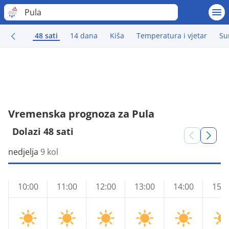
Pula
48 sati
14 dana
Kiša
Temperatura i vjetar
Su
Vremenska prognoza za Pula
Dolazi 48 sati
nedjelja
9 kol
10:00
11:00
12:00
13:00
14:00
15:0