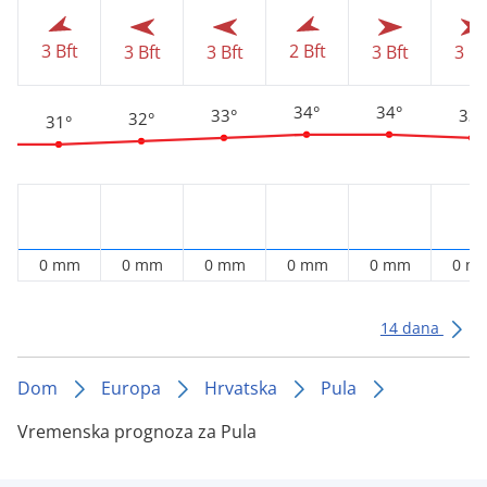
3 Bft
2 Bft
3 Bft
3 Bft
3 Bft
3 Bf
34°
34°
33°
33°
32°
31°
0 mm
0 mm
0 mm
0 mm
0 mm
0 m
14 dana
Dom
Europa
Hrvatska
Pula
Vremenska prognoza za Pula