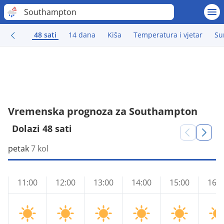
Southampton
48 sati
14 dana
Kiša
Temperatura i vjetar
Su
Vremenska prognoza za Southampton
Dolazi 48 sati
petak
7 kol
11:00
12:00
13:00
14:00
15:00
16:0