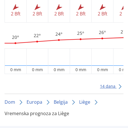
2 Bft
2 Bft
2 Bft
2 Bft
2 Bft
2 Bf
27°
26°
25°
24°
22°
20°
0 mm
0 mm
0 mm
0 mm
0 mm
0 m
14 dana
Dom
Europa
Belgija
Liège
Vremenska prognoza za Liège