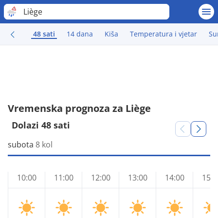
Liège
48 sati
14 dana
Kiša
Temperatura i vjetar
Su
Vremenska prognoza za Liège
Dolazi 48 sati
subota
8 kol
10:00
11:00
12:00
13:00
14:00
15:0