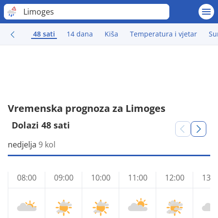
Limoges
48 sati
14 dana
Kiša
Temperatura i vjetar
Su
Vremenska prognoza za Limoges
Dolazi 48 sati
nedjelja
9 kol
08:00
09:00
10:00
11:00
12:00
13:0