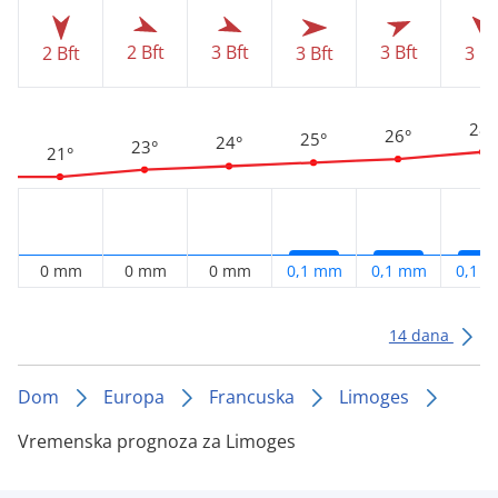
3 Bft
2 Bft
3 Bft
2 Bft
3 Bft
3 Bf
28°
26°
25°
24°
23°
21°
0 mm
0 mm
0 mm
0,1 mm
0,1 mm
0,1 
14 dana
Dom
Europa
Francuska
Limoges
Vremenska prognoza za Limoges