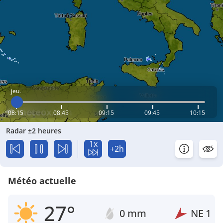
jeu.
08:15
08:45
09:15
09:45
10:15
Radar ±2 heures
1x
+2h
Météo actuelle
27°
0 mm
NE
1